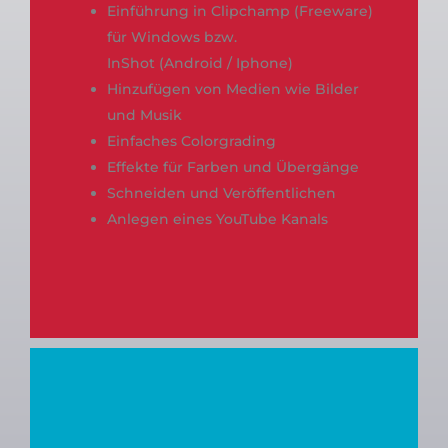
Einführung in Clipchamp (Freeware)
für Windows bzw.
InShot (Android / Iphone)
Hinzufügen von Medien wie Bilder
und Musik
Einfaches Colorgrading
Effekte für Farben und Übergänge
Schneiden und Veröffentlichen
Anlegen eines YouTube Kanals