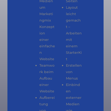
Medien
Seiten
um
Layout
Marketi
leicht
ngmix
gemach
Konzept
t –
ion
Arbeiten
einer
mit
einfache
einem
n
StarterKi
Website
t
Teamwo
Erstellen
rk beim
von
Aufbau
Menus
einer
Einbind
Website
en
Aufberei
externer
tung
Medien
von
wie