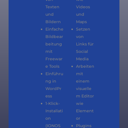
Texten
Videos
und
und
Bildern
Maps
Einfache
Setzen
Bildbear
von
beitung
Links für
mit
Social
Freewar
Media
e Tools
Arbeiten
Einführu
mit
ng in
einem
WordPr
visuelle
ess
m Editor
1-Klick-
wie
Installati
Element
on
or
(IONOS
Plugins