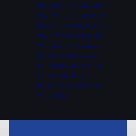
moderner Medientechnik
und nehme Ihnen so die
Berührungsängste vor PC
und mobilen Endgeräten.
Vom alten Foto was zu
digitalisieren ist bis zur
Einführung in das Office-
Paket stehe ich als
persönlicher Dozent zur
Verfügung.