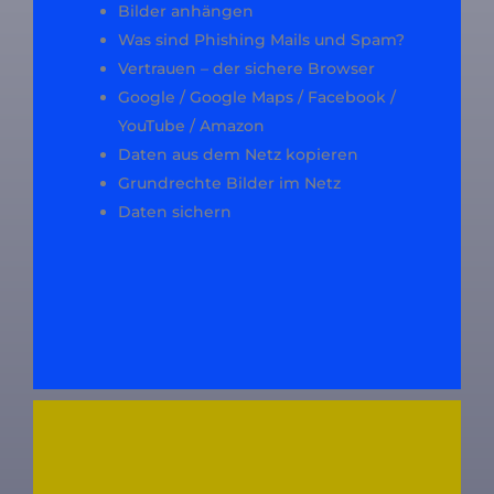
Bilder anhängen
Was sind Phishing Mails und Spam?
Vertrauen – der sichere Browser
Google / Google Maps / Facebook /
YouTube / Amazon
Daten aus dem Netz kopieren
Grundrechte Bilder im Netz
Daten sichern